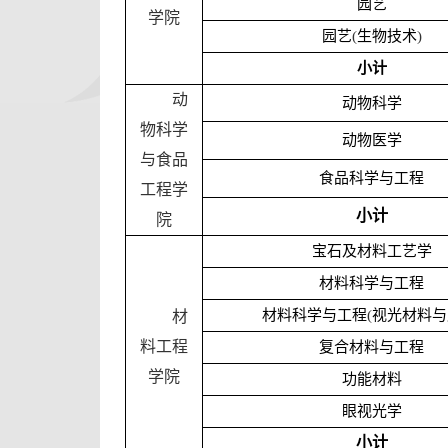
园艺
学院
园艺
(
生物技术
)
小计
动
动物科学
物科学
动物医学
与食品
食品科学与工程
工程学
小计
院
宝石及材料工艺学
材料科学与工程
材料科学与工程
(
视光材料与
材
料工程
复合材料与工程
学院
功能材料
眼视光学
小计