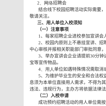
2
、网络
招聘会
结合线下校园招聘活动实际需要，
敬请关注。
三、用人单位入校须知
（一）注意事项
1
、每家招聘企业进校参加宣讲会
2
、校园内原则上不悬挂宣讲、招
中心审核并报相关职能部门审批同意，
3
、举办宣讲会企业请提前
30
分钟
宝等宣传物品。
4
、用人
单位如遇特殊情况需取消
5
、为维护毕业生的安全和合法权
息须为本单位直接用人需求，不得为其
违法、违规行为，主办方将依据法律法
（二）入校申请
成功预约招聘活动的用人单位需按