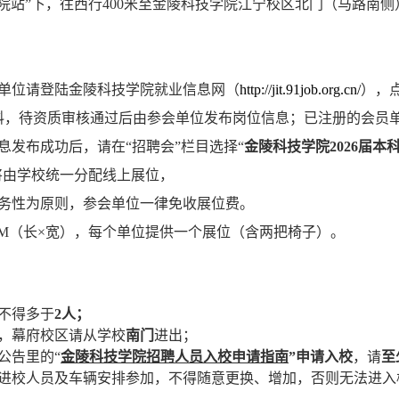
院站”下，往西行
400
米至金陵科技学院江宁校区北门（马路南侧
单位请登陆金陵科技学院就业信息网（
http://jit.91job.org.cn/
），
料，待资质审核通过后由参会单位发布岗位信息；已注册的会员
息发布成功后，请在“招聘会”栏目选择“
金陵科技学院
2026
届本科
将由学校统一分配线上展位，
务性为原则，参会单位一律免收展位费。
6M
（长×宽），每个单位提供一个展位（含两把椅子）。
不得多于
2
人；
，幕府校区请从学校
南门
进出；
公告里的“
金陵科技学院招聘人员入校申请指南
”申请入校
，请
至
进校人员及车辆安排参加，不得随意更换、增加，否则无法进入