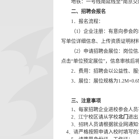
地铁：一号线南延线至“南京交
二、招聘会报名
1
．报名流程：
（
1
）企业注册：有意向参会的
写单位详细信息、上传资质证明材
（
2
）申请招聘会展位：岗位信
点击“单位预定展位”，信息审核后
2
．费用：招聘会以公益性、服
3
．展位：展位规格为
1.2M
×
0.
三、注意事项
1
、每家招聘企业进校参会人员
2
、江宁
校区请从学校
北门
进出
3
、招聘
人员请根据就业网通知
4
、请
严格按照申请入校时填写的