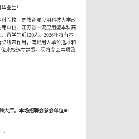
科毕业生！
本科院校，是教育部应用科技大学改
主席单位、江苏省一流应用型本科高
人、留学生近
120
人。
2026
年将有本
桥梁纽带作用，满足用人单位选才和
单位来校选才纳贤。现将参会事项函
聘大厅。
本场招聘会参会单位
60
）。