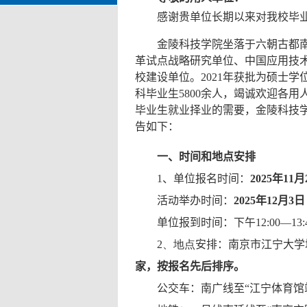
感谢贵单位长期以来对我校毕
金陵科技学院坐落于六朝古都
革试点战略研究单位、中国应用技
校建设单位。
2021
年获批为硕士学
科毕业生
5800
余
人，竭诚欢迎各用
毕业生就业择业的需要，金陵科技
告如下：
一、时间和地点安排
1
、单位报名时间：
2025
年
11
月
活动举办时间：
2025
年
12
月
3
日
单位报到时间：下午
12:00—13:
2
、地点
安排：南京市江宁大学
家，按报名先后排序。
公交车：南广线至“江宁体育馆