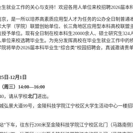
业生就业工作的关心与支持！欢迎各用人单位来校招聘
2026
届本
南京，是一所以培养高素质应用型人才为任务的公办全日制普通
术大学（学院）联盟创始单位、长三角地区应用型本科高校联盟
位授予单位。现有全日制在校本科生
20000
余人、硕士研究生
324
人单位来校选聘毕业生。为充分发挥高校在毕业生就业工作中的
学院将举办
2026
届本科毕业生“综合类”校园招聘会，真诚邀请贵
25
日
-12
月
1
日
（周三）
14:00—16:00
40
，请从学校
北门
进出。
城弘景大道
99
号，金陵科技学院江宁校区大学生活动中心一楼招
站”下车，往东行
200
米至金陵科技学院江宁校区北门（马路南侧