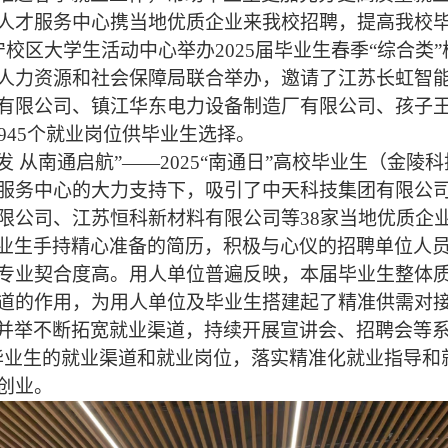
人才服务中心携当地优质企业来我校招聘，提高我校
宁校区大学生活动中心举办
2025
届毕业生春季“综合类
人力资源和社会保障局联合举办，邀请了江苏长虹智
有限公司、镇江华东电力设备制造厂有限公司、孩子
945
个就业岗位供毕业生选择。
发 从南通启航”——
2025
“南通日”高校毕业生（金陵
服务中心的大力支持下，吸引了中天科技集团有限公
限公司、江苏恒科新材料有限公司等
38
家当地优质企
业生手持精心准备的简历，积极与心仪的招聘单位人
专业契合度高。用人单位普遍反映，本届毕业生整体
道的作用，为用人单位及毕业生搭建起了精准供需对
并举不断拓宽就业渠道，持续开展宣讲会、招聘会等系
毕业生的就业渠道和就业岗位，落实精准化就业指导和
创业。